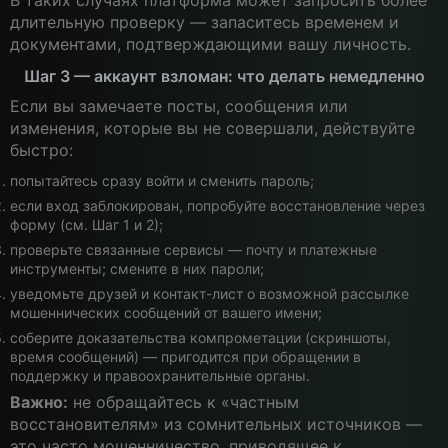
В таких случаях платформа может запросить более
длительную проверку — запаситесь временем и
документами, подтверждающими вашу личность.
Шаг 3 — аккаунт взломан: что делать немедленно
Если вы замечаете посты, сообщения или
изменения, которые вы не совершали, действуйте
быстро:
попытайтесь сразу войти и сменить пароль;
если вход заблокирован, попробуйте восстановление через
форму (см. Шаг 1 и 2);
проверьте связанные сервисы — почту и платежные
инструменты; смените в них пароли;
уведомьте друзей и контакт-лист о возможной рассылке
мошеннических сообщений от вашего имени;
соберите доказательства компрометации (скриншоты,
время сообщений) — пригодится при обращении в
поддержку и правоохранительные органы.
Важно:
не обращайтесь к «частным
восстановителям» из сомнительных источников —
это часто мошенничество, приводящее к